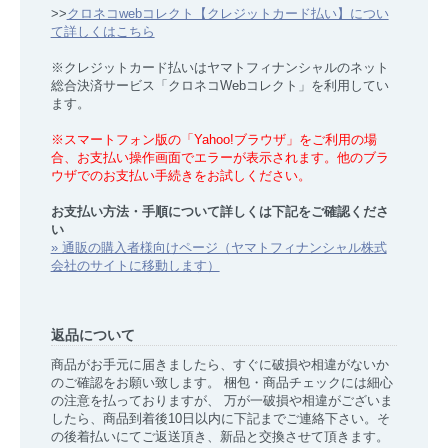
>>
クロネコwebコレクト【クレジットカード払い】につい
て詳しくはこちら
※クレジットカード払いはヤマトフィナンシャルのネット
総合決済サービス「クロネコWebコレクト」を利用してい
ます。
※スマートフォン版の「Yahoo!ブラウザ」をご利用の場
合、お支払い操作画面でエラーが表示されます。他のブラ
ウザでのお支払い手続きをお試しください。
お支払い方法・手順について詳しくは下記をご確認くださ
い
» 通販の購入者様向けページ（ヤマトフィナンシャル株式
会社のサイトに移動します）
返品について
商品がお手元に届きましたら、すぐに破損や相違がないか
のご確認をお願い致します。 梱包・商品チェックには細心
の注意を払っておりますが、 万が一破損や相違がございま
したら、商品到着後10日以内に下記までご連絡下さい。そ
の後着払いにてご返送頂き、新品と交換させて頂きます。