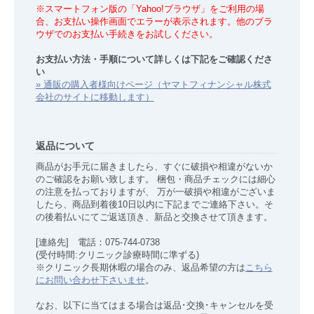
※スマートフォン版の「Yahoo!ブラウザ」をご利用の場
合、お支払い操作画面でエラーが表示されます。他のブラ
ウザでのお支払い手続きをお試しください。
お支払い方法・手順について詳しくは下記をご確認くださ
い
» 通販の購入者様向けページ（ヤマトフィナンシャル株式
会社のサイトに移動します）
返品について
商品がお手元に届きましたら、すぐに破損や相違がないか
のご確認をお願い致します。 梱包・商品チェックには細心
の注意を払っておりますが、 万が一破損や相違がございま
したら、商品到着後10日以内に下記までご連絡下さい。そ
の後着払いにてご返送頂き、新品と交換させて頂きます。
[連絡先] 電話：075-744-0738
(受付時間:クリニック診療時間に準ずる)
※クリニック長期休暇の場合のみ、返品希望の方は
こちら
にお問い合わせ下さいませ
。
なお、以下に当てはまる場合は返品･交換･キャンセルを受