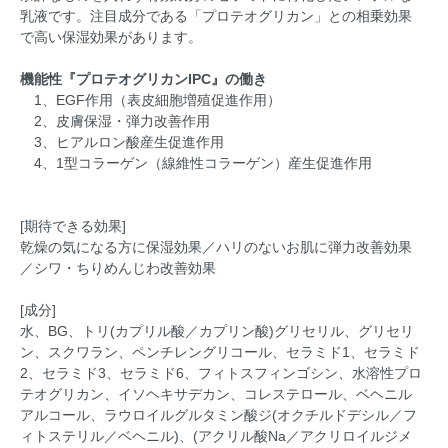
乳液です。注目成分である「プロテオグリカン」との相乗効果
で高い保湿効果があります。
機能性『プロテオグリカンIPC』の働き
1、EGF作用（表皮細胞増殖促進作用）
2、皮膚保湿・弾力改善作用
3、ヒアルロン酸産生促進作用
4、1型コラーゲン（線維性コラーゲン）産生促進作用
[期待できる効果]
乾燥の気になる方に保湿効果／ハリのないお肌に弾力改善効果
／シワ・ちりめんじわ改善効果
[成分]
水、BG、トリ(カプリル酸／カプリン酸)グリセリル、グリセリ
ン、スクワラン、ペンチレングリコール、セラミド1、セラミド
2、セラミド3、セラミド6、フィトスフィンゴシン、水溶性プロ
テオグリカン、イソヘキサデカン、コレステロール、ベヘニル
アルコール、ラウロイルグルタミン酸ジ(オクチルドデシル／フ
ィトステリル／ベヘニル)、(アクリル酸Na／アクリロイルジメ