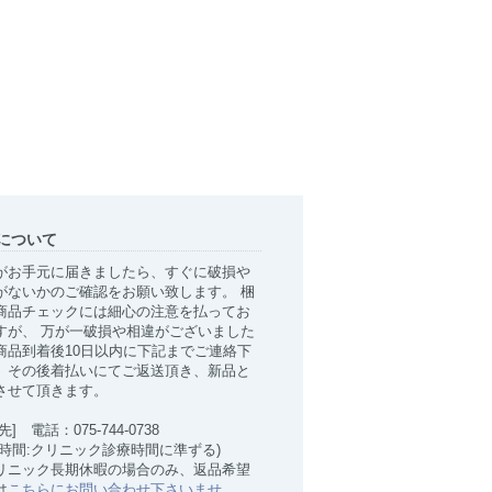
について
がお手元に届きましたら、すぐに破損や
がないかのご確認をお願い致します。 梱
商品チェックには細心の注意を払ってお
すが、 万が一破損や相違がございました
商品到着後10日以内に下記までご連絡下
。その後着払いにてご返送頂き、新品と
させて頂きます。
先] 電話：075-744-0738
付時間:クリニック診療時間に準ずる)
リニック長期休暇の場合のみ、返品希望
は
こちらにお問い合わせ下さいませ
。