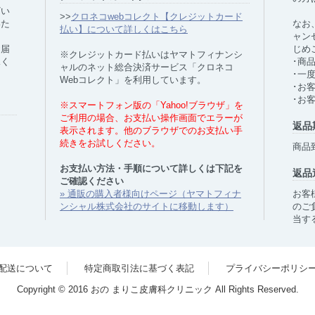
ざい
>>
クロネコwebコレクト【クレジットカード
いた
なお
払い】について詳しくはこちら
ャン
お届
じめ
※クレジットカード払いはヤマトフィナンシ
承く
･商
ャルのネット総合決済サービス「クロネコ
･一
Webコレクト」を利用しています。
･お
･お
※スマートフォン版の「Yahoo!ブラウザ」を
ご利用の場合、お支払い操作画面でエラーが
返品
表示されます。他のブラウザでのお支払い手
続きをお試しください。
商品
お支払い方法・手順について詳しくは下記を
返品
ご確認ください
» 通販の購入者様向けページ（ヤマトフィナ
お客
ンシャル株式会社のサイトに移動します）
のご
当す
配送について
特定商取引法に基づく表記
プライバシーポリシ
Copyright © 2016 おの まりこ皮膚科クリニック All Rights Reserved.