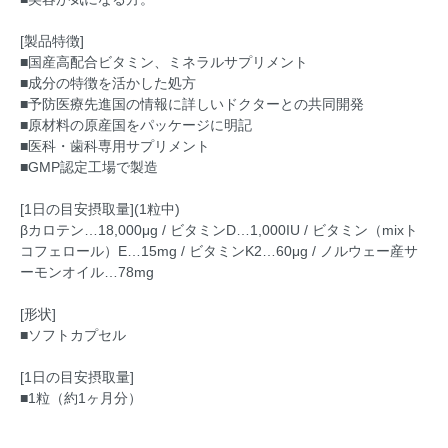
[製品特徴]
■国産高配合ビタミン、ミネラルサプリメント
■成分の特徴を活かした処方
■予防医療先進国の情報に詳しいドクターとの共同開発
■原材料の原産国をパッケージに明記
■医科・歯科専用サプリメント
■GMP認定工場で製造
[1日の目安摂取量](1粒中)
βカロテン…18,000μg / ビタミンD…1,000IU / ビタミン（mixト
コフェロール）E…15mg / ビタミンK2…60μg / ノルウェー産サ
ーモンオイル…78mg
[形状]
■ソフトカプセル
[1日の目安摂取量]
■1粒（約1ヶ月分）