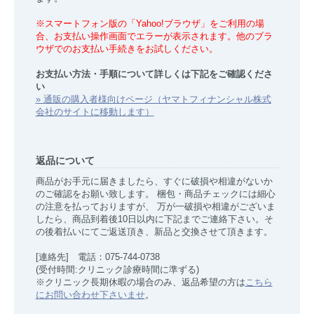
※スマートフォン版の「Yahoo!ブラウザ」をご利用の場
合、お支払い操作画面でエラーが表示されます。他のブラ
ウザでのお支払い手続きをお試しください。
お支払い方法・手順について詳しくは下記をご確認くださ
い
» 通販の購入者様向けページ（ヤマトフィナンシャル株式
会社のサイトに移動します）
返品について
商品がお手元に届きましたら、すぐに破損や相違がないか
のご確認をお願い致します。 梱包・商品チェックには細心
の注意を払っておりますが、 万が一破損や相違がございま
したら、商品到着後10日以内に下記までご連絡下さい。そ
の後着払いにてご返送頂き、新品と交換させて頂きます。
[連絡先] 電話：075-744-0738
(受付時間:クリニック診療時間に準ずる)
※クリニック長期休暇の場合のみ、返品希望の方は
こちら
にお問い合わせ下さいませ
。