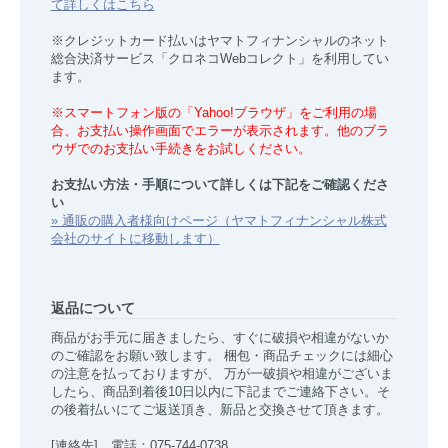
て詳しくはこちら
※クレジットカード払いはヤマトフィナンシャルのネット
総合決済サービス「クロネコWebコレクト」を利用してい
ます。
※スマートフォン版の「Yahoo!ブラウザ」をご利用の場
合、お支払い操作画面でエラーが表示されます。他のブラ
ウザでのお支払い手続きをお試しください。
お支払い方法・手順について詳しくは下記をご確認くださ
い
» 通販の購入者様向けページ（ヤマトフィナンシャル株式
会社のサイトに移動します）
返品について
商品がお手元に届きましたら、すぐに破損や相違がないか
のご確認をお願い致します。 梱包・商品チェックには細心
の注意を払っておりますが、 万が一破損や相違がございま
したら、商品到着後10日以内に下記までご連絡下さい。そ
の後着払いにてご返送頂き、新品と交換させて頂きます。
[連絡先] 電話：075-744-0738