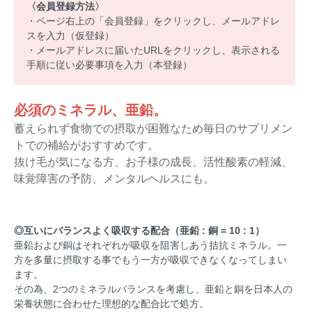
〈会員登録方法〉
・ページ右上の「会員登録」をクリックし、メールアドレ
スを入力（仮登録）
・メールアドレスに届いたURLをクリックし、表示される
手順に従い必要事項を入力（本登録）
必須のミネラル、亜鉛。
蓄えられず食物での摂取が困難なため毎日のサプリメン
トでの補給がおすすめです。
抜け毛が気になる方、お子様の成長、活性酸素の軽減、
味覚障害の予防、メンタルヘルスにも。
◎互いにバランスよく吸収する配合（亜鉛 : 銅 = 10 : 1）
亜鉛および銅はそれぞれが吸収を阻害しあう拮抗ミネラル。一
方を多量に摂取する事でもう一方が吸収できなくなってしまい
ます。
その為、2つのミネラルバランスを考慮し、亜鉛と銅を日本人の
栄養状態に合わせた理想的な配合比で処方。