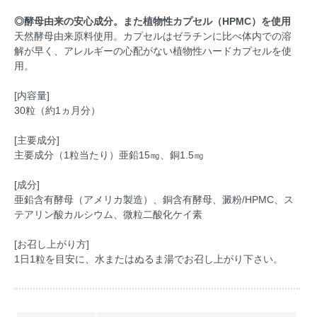
◎酵母由来の安心成分。また植物性カプセル（HPMC）を使用
天然酵母由来原料使用。カプセルはゼラチンに比べ体内での溶
解が早く、アレルギーの心配がない植物性ハードカプセルを使
用。
[内容量]
30粒（約1ヵ月分）
[主要成分]
主要成分（1粒当たり）亜鉛15㎎、銅1.5㎎
[成分]
亜鉛含有酵母（アメリカ製造）、銅含有酵母、澱粉/HPMC、ス
テアリン酸カルシウム、微粒二酸化ケイ素
[お召し上がり方]
1日1粒を目安に、水またはぬるま湯でお召し上がり下さい。