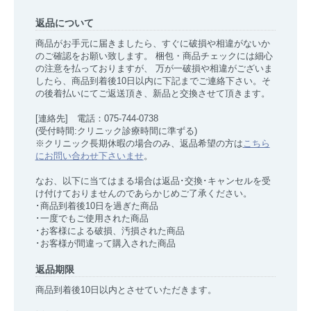
返品について
商品がお手元に届きましたら、すぐに破損や相違がないか
のご確認をお願い致します。 梱包・商品チェックには細心
の注意を払っておりますが、 万が一破損や相違がございま
したら、商品到着後10日以内に下記までご連絡下さい。そ
の後着払いにてご返送頂き、新品と交換させて頂きます。
[連絡先] 電話：075-744-0738
(受付時間:クリニック診療時間に準ずる)
※クリニック長期休暇の場合のみ、返品希望の方は
こちら
にお問い合わせ下さいませ
。
なお、以下に当てはまる場合は返品･交換･キャンセルを受
け付けておりませんのであらかじめご了承ください。
･商品到着後10日を過ぎた商品
･一度でもご使用された商品
･お客様による破損、汚損された商品
･お客様が間違って購入された商品
返品期限
商品到着後10日以内とさせていただきます。