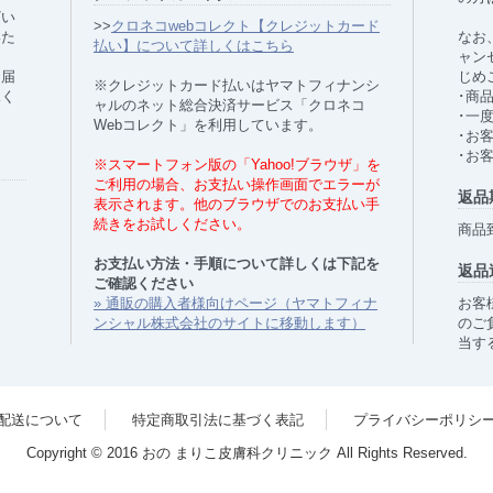
ざい
>>
クロネコwebコレクト【クレジットカード
いた
なお
払い】について詳しくはこちら
ャン
お届
じめ
※クレジットカード払いはヤマトフィナンシ
承く
･商
ャルのネット総合決済サービス「クロネコ
･一
Webコレクト」を利用しています。
･お
･お
※スマートフォン版の「Yahoo!ブラウザ」を
ご利用の場合、お支払い操作画面でエラーが
返品
表示されます。他のブラウザでのお支払い手
続きをお試しください。
商品
お支払い方法・手順について詳しくは下記を
返品
ご確認ください
» 通販の購入者様向けページ（ヤマトフィナ
お客
ンシャル株式会社のサイトに移動します）
のご
当す
配送について
特定商取引法に基づく表記
プライバシーポリシ
Copyright © 2016 おの まりこ皮膚科クリニック All Rights Reserved.