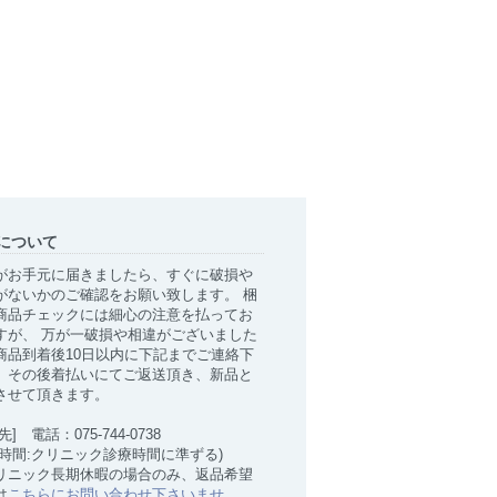
について
がお手元に届きましたら、すぐに破損や
がないかのご確認をお願い致します。 梱
商品チェックには細心の注意を払ってお
すが、 万が一破損や相違がございました
商品到着後10日以内に下記までご連絡下
。その後着払いにてご返送頂き、新品と
させて頂きます。
先] 電話：075-744-0738
付時間:クリニック診療時間に準ずる)
リニック長期休暇の場合のみ、返品希望
は
こちらにお問い合わせ下さいませ
。