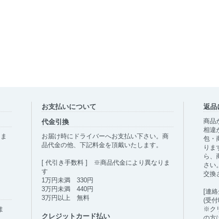
お支払いについて
返品
代金引換
商品
相違
りま
お届け時にドライバーへお支払い下さい。商
包・
品代金の他、下記料金を頂戴いたします。
りま
ら、
[ 代引き手数料 ] ※商品代金により異なりま
さい
す
交換
1万円未満 330円
3万円未満 440円
[連絡
3万円以上 無料
(受
ま
※ク
クレジットカード払い
の方